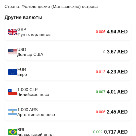
Страна: Фолклендские (Мальвинские) острова
Другие валюты
GBP
4.94 AED
-0.006
Фунт стерлингов
USD
3.67 AED
0
Доллар США
EUR
4.23 AED
-0.012
Евро
1 000 CLP
4.01 AED
+0.007
Чилийское песо
1 000 ARS
2.45 AED
-0.006
Аргентинское песо
BRL
0.717 AED
+0.002
Бразильский реал