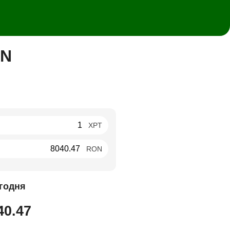
ON
XPT
RON
годня
40.47