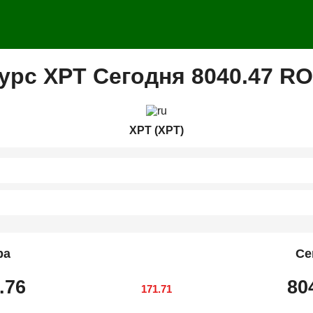
урс XPT Сегодня 8040.47 R
XPT (XPT)
ра
Се
.76
80
171.71