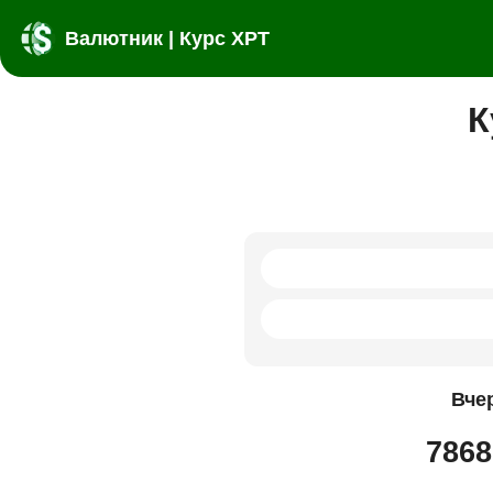
Валютник | Курс XPT
К
Вче
7868