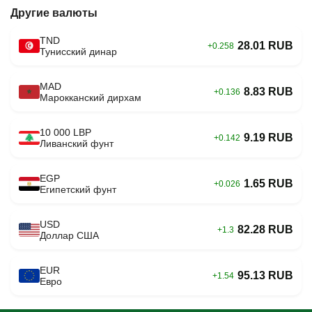
Другие валюты
TND
28.01 RUB
+0.258
Тунисский динар
MAD
8.83 RUB
+0.136
Марокканский дирхам
10 000 LBP
9.19 RUB
+0.142
Ливанский фунт
EGP
1.65 RUB
+0.026
Египетский фунт
USD
82.28 RUB
+1.3
Доллар США
EUR
95.13 RUB
+1.54
Евро