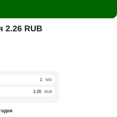
я 2.26 RUB
NIO
RUB
годня