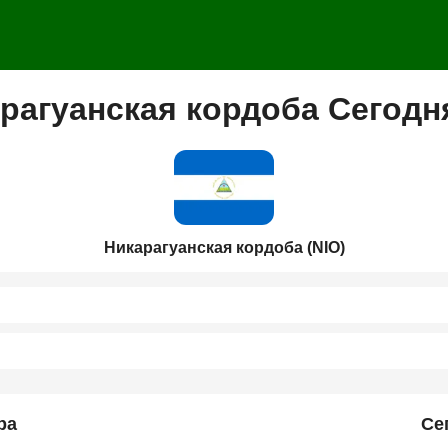
рагуанская кордоба Сегодн
Никарагуанская кордоба (NIO)
ра
Се