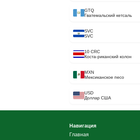
GTQ
Гватемальский кетсаль
SVC
SVC
10 CRC
Коста-риканский колон
MXN
Мексиканское песо
USD
Доллар США
Навигация
Главная