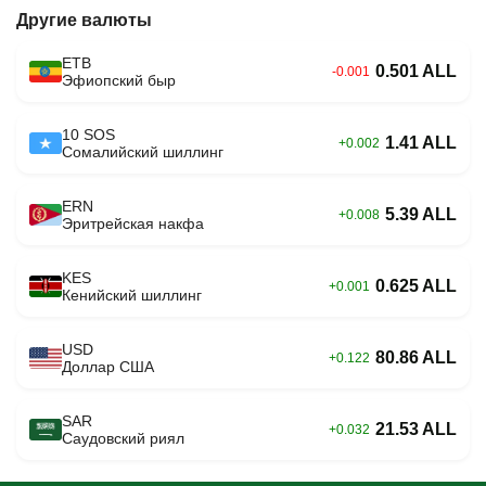
Другие валюты
ETB
0.501 ALL
-0.001
Эфиопский быр
10 SOS
1.41 ALL
+0.002
Сомалийский шиллинг
ERN
5.39 ALL
+0.008
Эритрейская накфа
KES
0.625 ALL
+0.001
Кенийский шиллинг
USD
80.86 ALL
+0.122
Доллар США
SAR
21.53 ALL
+0.032
Саудовский риял