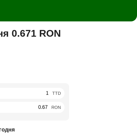
ня 0.671 RON
TTD
RON
годня