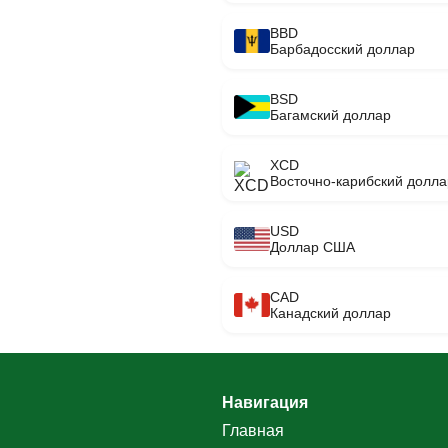
BBD
Барбадосский доллар
BSD
Багамский доллар
XCD
Восточно-карибский долла
USD
Доллар США
CAD
Канадский доллар
Навигация
Главная