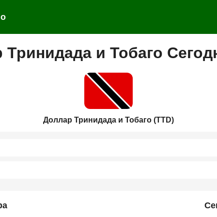
го
 Тринидада и Тобаго Сегод
Доллар Тринидада и Тобаго (TTD)
ра
Се