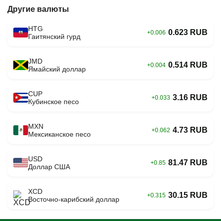
Другие валюты
HTG
0.623 RUB
+0.006
Гаитянский гурд
JMD
0.514 RUB
+0.004
Ямайский доллар
CUP
3.16 RUB
+0.033
Кубинское песо
MXN
4.73 RUB
+0.062
Мексиканское песо
USD
81.47 RUB
+0.85
Доллар США
XCD
30.15 RUB
+0.315
Восточно-карибский доллар