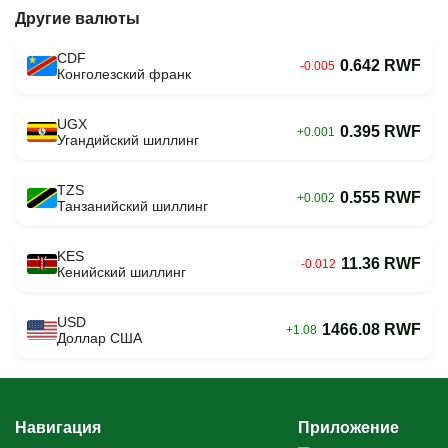
Другие валюты
CDF
0.642 RWF
-0.005
Конголезский франк
UGX
0.395 RWF
+0.001
Угандийский шиллинг
TZS
0.555 RWF
+0.002
Танзанийский шиллинг
KES
11.36 RWF
-0.012
Кенийский шиллинг
USD
1466.08 RWF
+1.08
Доллар США
Навигация
Приложение