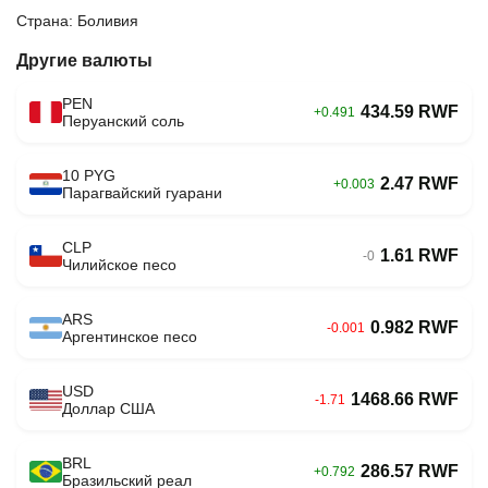
Страна: Боливия
Другие валюты
PEN
434.59 RWF
+0.491
Перуанский соль
10 PYG
2.47 RWF
+0.003
Парагвайский гуарани
CLP
1.61 RWF
-0
Чилийское песо
ARS
0.982 RWF
-0.001
Аргентинское песо
USD
1468.66 RWF
-1.71
Доллар США
BRL
286.57 RWF
+0.792
Бразильский реал