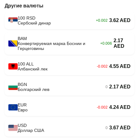
Другие валюты
100 RSD
3.62 AED
+0.002
Сербский динар
BAM
2.17
Конвертируемая марка Боснии и
+0.006
AED
Герцеговины
100 ALL
4.55 AED
-0.002
Албанский лек
BGN
2.17 AED
0
Болгарский лев
EUR
4.24 AED
-0.002
Евро
USD
3.67 AED
0
Доллар США