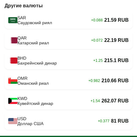
Другие валюты
SAR
21.59 RUB
+0.088
Саудовский риял
QAR
22.19 RUB
+0.072
Катарский риал
BHD
215.1 RUB
+1.25
Бахрейнский динар
OMR
210.66 RUB
+0.982
Оманский риал
KWD
262.07 RUB
+1.54
Кувейтский динар
USD
81 RUB
+0.377
Доллар США