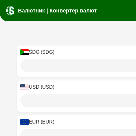
Валютник | Конвертер валют
SDG (SDG)
USD (USD)
EUR (EUR)