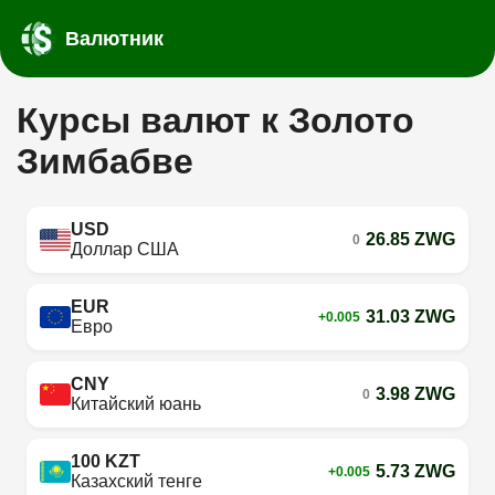
Валютник
Курсы валют к Золото
Зимбабве
USD
26.85 ZWG
0
Доллар США
EUR
31.03 ZWG
+0.005
Евро
CNY
3.98 ZWG
0
Китайский юань
100 KZT
5.73 ZWG
+0.005
Казахский тенге