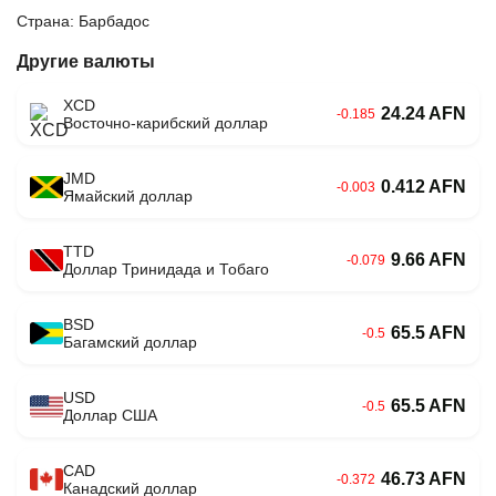
Страна: Барбадос
Другие валюты
XCD
24.24 AFN
-0.185
Восточно-карибский доллар
JMD
0.412 AFN
-0.003
Ямайский доллар
TTD
9.66 AFN
-0.079
Доллар Тринидада и Тобаго
BSD
65.5 AFN
-0.5
Багамский доллар
USD
65.5 AFN
-0.5
Доллар США
CAD
46.73 AFN
-0.372
Канадский доллар