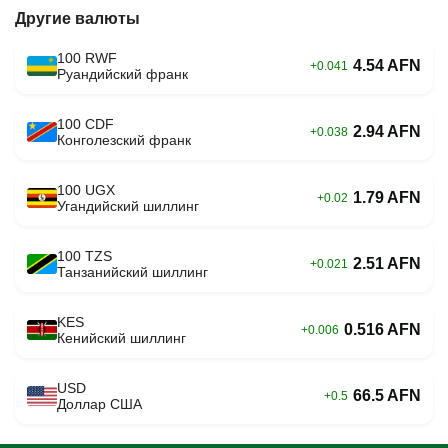
Другие валюты
100 RWF
4.54 AFN
+0.041
Руандийский франк
100 CDF
2.94 AFN
+0.038
Конголезский франк
100 UGX
1.79 AFN
+0.02
Угандийский шиллинг
100 TZS
2.51 AFN
+0.021
Танзанийский шиллинг
KES
0.516 AFN
+0.006
Кенийский шиллинг
USD
66.5 AFN
+0.5
Доллар США