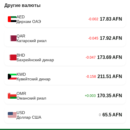
Другие валюты
AED
17.83 AFN
-0.002
Дирхам ОАЭ
QAR
17.92 AFN
-0.045
Катарский риал
BHD
173.69 AFN
-0.047
Бахрейнский динар
KWD
211.51 AFN
-0.158
Кувейтский динар
OMR
170.35 AFN
+0.003
Оманский риал
USD
65.5 AFN
0
Доллар США