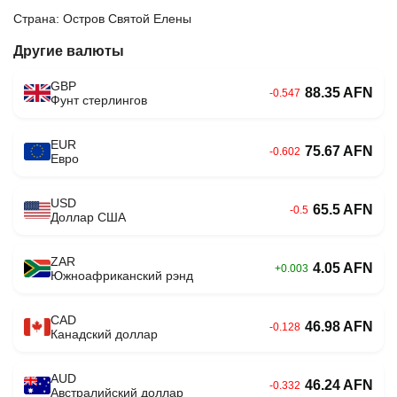
Страна: Остров Святой Елены
Другие валюты
GBP
88.35 AFN
-0.547
Фунт стерлингов
EUR
75.67 AFN
-0.602
Евро
USD
65.5 AFN
-0.5
Доллар США
ZAR
4.05 AFN
+0.003
Южноафриканский рэнд
CAD
46.98 AFN
-0.128
Канадский доллар
AUD
46.24 AFN
-0.332
Австралийский доллар