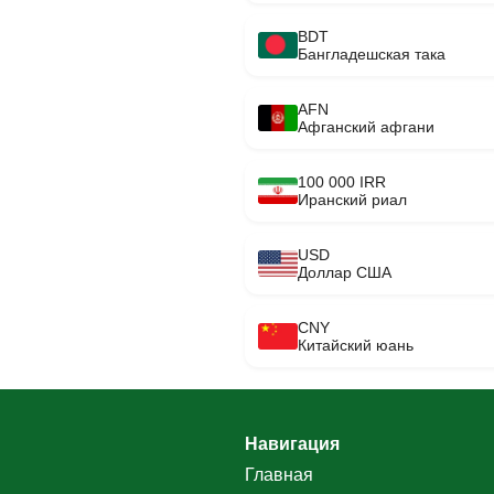
BDT
Бангладешская така
AFN
Афганский афгани
100 000 IRR
Иранский риал
USD
Доллар США
CNY
Китайский юань
Навигация
Главная