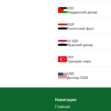
JOD
Иорданский динар
EGP
Египетский фунт
10 IQD
Иракский динар
TRY
Турецкая лира
USD
Доллар США
Навигация
Главная