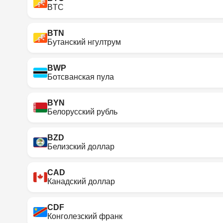
BTC
BTN
Бутанский нгултрум
BWP
Ботсванская пула
BYN
Белорусский рубль
BZD
Белизский доллар
CAD
Канадский доллар
CDF
Конголезский франк