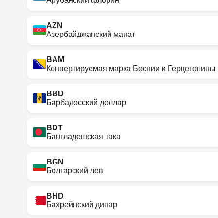
Арубанский флорин
AZN
Азербайджанский манат
BAM
Конвертируемая марка Боснии и Герцеговины
BBD
Барбадосский доллар
BDT
Бангладешская така
BGN
Болгарский лев
BHD
Бахрейнский динар