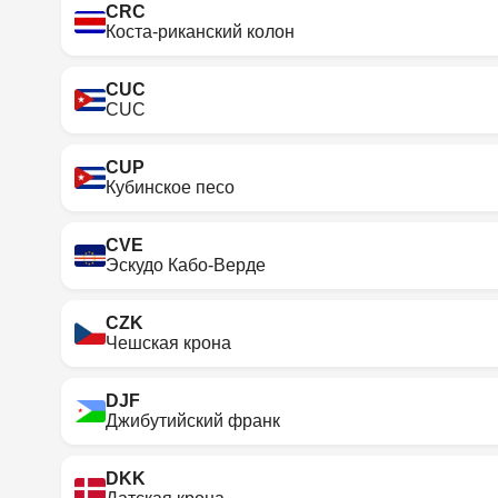
CRC
Коста-риканский колон
CUC
CUC
CUP
Кубинское песо
CVE
Эскудо Кабо-Верде
CZK
Чешская крона
DJF
Джибутийский франк
DKK