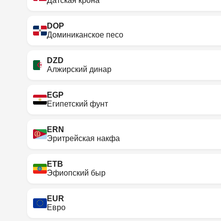
Датская крона
DOP
Доминиканское песо
DZD
Алжирский динар
EGP
Египетский фунт
ERN
Эритрейская накфа
ETB
Эфиопский быр
EUR
Евро