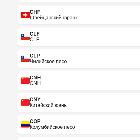
CHF
Швейцарский франк
CLF
CLF
CLP
Чилийское песо
CNH
CNH
CNY
Китайский юань
COP
Колумбийское песо