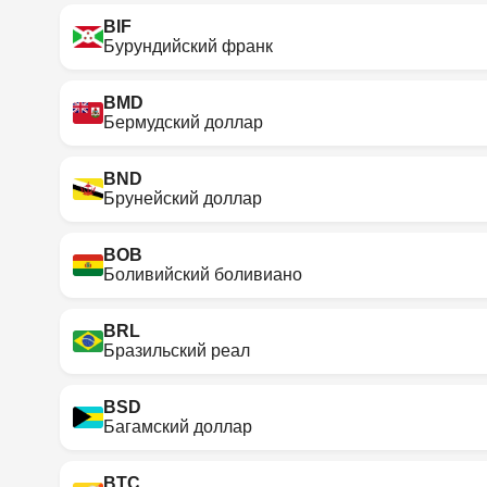
BIF
Бурундийский франк
BMD
Бермудский доллар
BND
Брунейский доллар
BOB
Боливийский боливиано
BRL
Бразильский реал
BSD
Багамский доллар
BTC