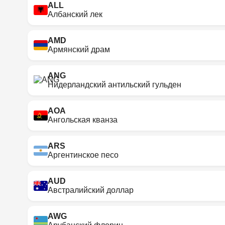
ALL
Албанский лек
AMD
Армянский драм
ANG
Нидерландский антильский гульден
AOA
Ангольская кванза
ARS
Аргентинское песо
AUD
Австралийский доллар
AWG