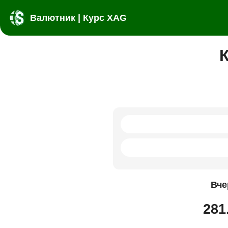
Валютник | Курс XAG
Вче
281