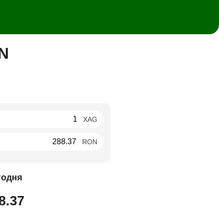
N
XAG
RON
годня
8.37