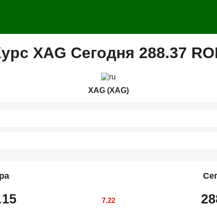
Курс XAG Сегодня 288.37 RO
XAG (XAG)
ра
Се
.15
28
7.22