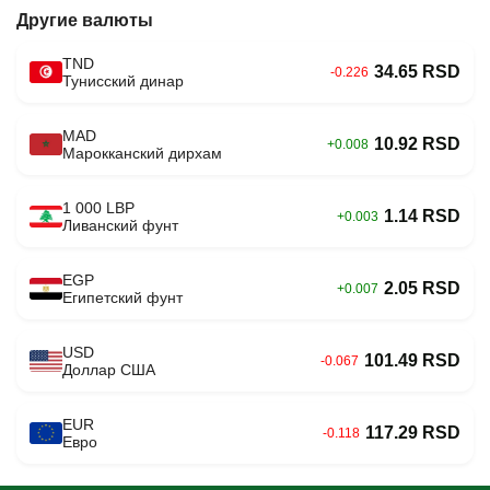
Другие валюты
TND
34.65 RSD
-0.226
Тунисский динар
MAD
10.92 RSD
+0.008
Марокканский дирхам
1 000 LBP
1.14 RSD
+0.003
Ливанский фунт
EGP
2.05 RSD
+0.007
Египетский фунт
USD
101.49 RSD
-0.067
Доллар США
EUR
117.29 RSD
-0.118
Евро