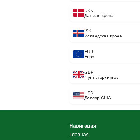
DKK
Датская крона
ISK
Исландская крона
EUR
Евро
GBP
Фунт стерлингов
USD
Доллар США
Навигация
Главная