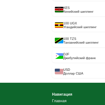
KES
Кенийский шиллинг
100 UGX
Угандийский шиллинг
100 TZS
Танзанийский шиллинг
DJF
Джибутийский франк
USD
Доллар США
Навигация
Главная