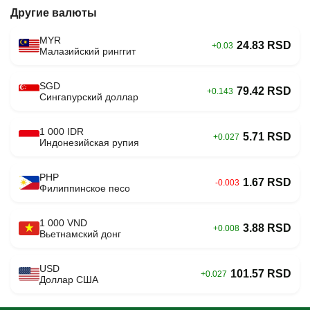
Другие валюты
MYR
24.83 RSD
+0.03
Малазийский ринггит
SGD
79.42 RSD
+0.143
Сингапурский доллар
1 000 IDR
5.71 RSD
+0.027
Индонезийская рупия
PHP
1.67 RSD
-0.003
Филиппинское песо
1 000 VND
3.88 RSD
+0.008
Вьетнамский донг
USD
101.57 RSD
+0.027
Доллар США