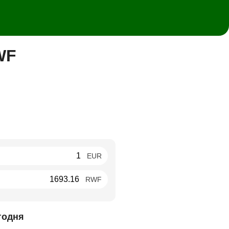
WF
EUR
RWF
годня