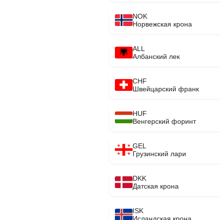
NOK
Норвежская крона
ALL
Албанский лек
CHF
Швейцарский франк
HUF
Венгерский форинт
GEL
Грузинский лари
DKK
Датская крона
ISK
Исландская крона