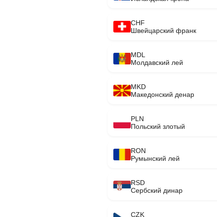
CHF
Швейцарский франк
MDL
Молдавский лей
MKD
Македонский денар
PLN
Польский злотый
RON
Румынский лей
RSD
Сербский динар
CZK