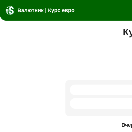
Валютник | Курс евро
К
Вче