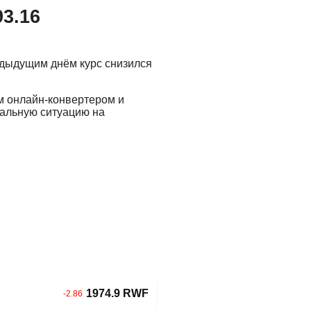
93.16
едыдущим днём курс снизился
м онлайн-конвертером и
еальную ситуацию на
1974.9 RWF
-2.86