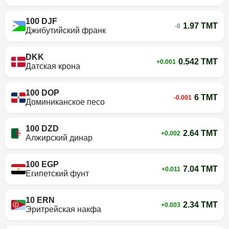
100 DJF
1.97 TMT
-0
Джибутийский франк
DKK
0.542 TMT
+0.001
Датская крона
100 DOP
6 TMT
-0.001
Доминиканское песо
100 DZD
2.64 TMT
+0.002
Алжирский динар
100 EGP
7.04 TMT
+0.011
Египетский фунт
10 ERN
2.34 TMT
+0.003
Эритрейская накфа