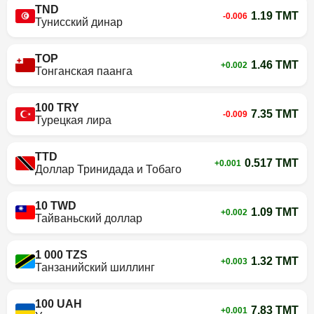
TND
1.19 TMT
-0.006
Тунисский динар
TOP
1.46 TMT
+0.002
Тонганская паанга
100 TRY
7.35 TMT
-0.009
Турецкая лира
TTD
0.517 TMT
+0.001
Доллар Тринидада и Тобаго
10 TWD
1.09 TMT
+0.002
Тайваньский доллар
1 000 TZS
1.32 TMT
+0.003
Танзанийский шиллинг
100 UAH
7.83 TMT
+0.001