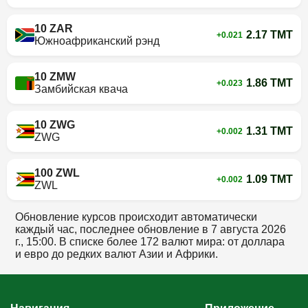
10 ZAR
2.17 TMT
+0.021
Южноафриканский рэнд
10 ZMW
1.86 TMT
+0.023
Замбийская квача
10 ZWG
1.31 TMT
+0.002
ZWG
100 ZWL
1.09 TMT
+0.002
ZWL
Обновление курсов происходит автоматически
каждый час, последнее обновление в
7 августа 2026
г., 15:00
. В списке более 172 валют мира: от доллара
и евро до редких валют Азии и Африки.