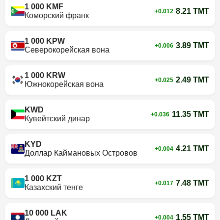
1 000 KMF
8.21 TMT
+0.012
Коморский франк
1 000 KPW
3.89 TMT
+0.006
Северокорейская вона
1 000 KRW
2.49 TMT
+0.025
Южнокорейская вона
KWD
11.35 TMT
+0.036
Кувейтский динар
KYD
4.21 TMT
+0.004
Доллар Каймановых Островов
1 000 KZT
7.48 TMT
+0.017
Казахский тенге
10 000 LAK
1.55 TMT
+0.004