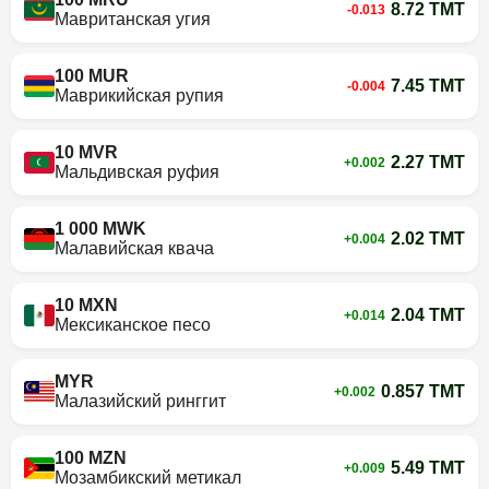
8.72 TMT
-0.013
Мавританская угия
100 MUR
7.45 TMT
-0.004
Маврикийская рупия
10 MVR
2.27 TMT
+0.002
Мальдивская руфия
1 000 MWK
2.02 TMT
+0.004
Малавийская квача
10 MXN
2.04 TMT
+0.014
Мексиканское песо
MYR
0.857 TMT
+0.002
Малазийский ринггит
100 MZN
5.49 TMT
+0.009
Мозамбикский метикал