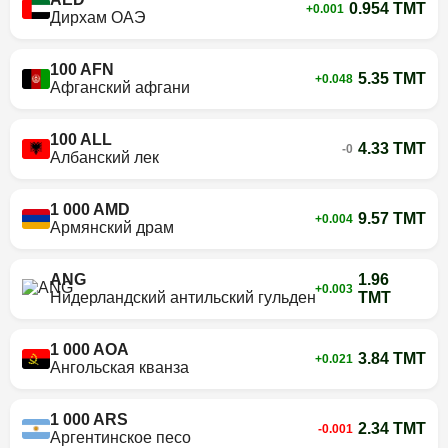
0.954 TMT
+0.001
Дирхам ОАЭ
100 AFN
5.35 TMT
+0.048
Афганский афгани
100 ALL
4.33 TMT
-0
Албанский лек
1 000 AMD
9.57 TMT
+0.004
Армянский драм
ANG
1.96
+0.003
Нидерландский антильский гульден
TMT
1 000 AOA
3.84 TMT
+0.021
Ангольская кванза
1 000 ARS
2.34 TMT
-0.001
Аргентинское песо