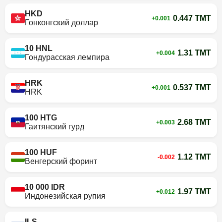
HKD
0.447 TMT
+0.001
Гонконгский доллар
10 HNL
1.31 TMT
+0.004
Гондурасская лемпира
HRK
0.537 TMT
+0.001
HRK
100 HTG
2.68 TMT
+0.003
Гаитянский гурд
100 HUF
1.12 TMT
-0.002
Венгерский форинт
10 000 IDR
1.97 TMT
+0.012
Индонезийская рупия
ILS