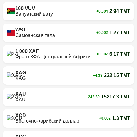
100 VUV
2.94 TMT
+0.004
Вануатский вату
WST
1.27 TMT
+0.002
Самоанская тала
1 000 XAF
6.17 TMT
+0.007
Франк КФА Центральной Африки
XAG
222.15 TMT
+4.38
XAG
XAU
15217.3 TMT
+243.39
XAU
XCD
1.3 TMT
+0.002
Восточно-карибский доллар
XCG