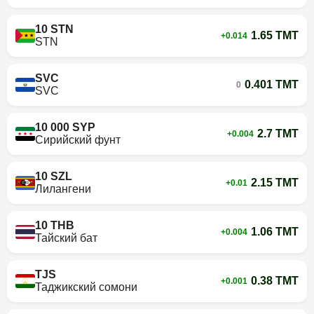
10 STN
1.65 TMT
+0.014
STN
SVC
0.401 TMT
0
SVC
10 000 SYP
2.7 TMT
+0.004
Сирийский фунт
10 SZL
2.15 TMT
+0.01
Лилангени
10 THB
1.06 TMT
+0.004
Тайский бат
TJS
0.38 TMT
+0.001
Таджикский сомони