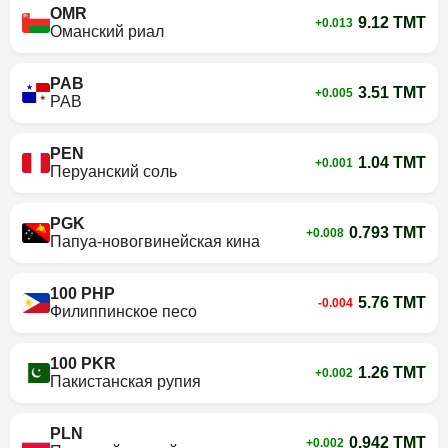
OMR
9.12 TMT
+0.013
Оманский риал
PAB
3.51 TMT
+0.005
PAB
PEN
1.04 TMT
+0.001
Перуанский соль
PGK
0.793 TMT
+0.008
Папуа-новогвинейская кина
100 PHP
5.76 TMT
-0.004
Филиппинское песо
100 PKR
1.26 TMT
+0.002
Пакистанская рупия
PLN
0.942 TMT
+0.002