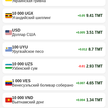
Украинская гривна
10 000 UGX
9.41 TMT
+0.05
Угандийский шиллинг
USD
3.51 TMT
+0.005
Доллар США
100 UYU
8.7 TMT
+0.012
Уругвайское песо
10 000 UZS
2.93 TMT
-0.01
Узбекский сум
1 000 VES
4.65 TMT
+0.007
Венесуэльский боливар соберано
10 000 VND
1.34 TMT
+0.004
Вьетнамский донг