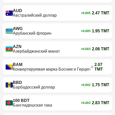
AUD
2.47 TMT
+0.005
Австралийский доллар
AWG
1.95 TMT
+0.005
Арубанский флорин
AZN
2.06 TMT
+0.003
Азербайджанский манат
BAM
2.07
-0
Конвертируемая марка Боснии и Герцеговины
TMT
BBD
1.75 TMT
+0.002
Барбадосский доллар
100 BDT
2.83 TMT
+0.003
Бангладешская така