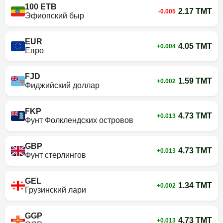
100 ETB
2.17 TMT
-0.005
Эфиопский быр
EUR
4.05 TMT
+0.004
Евро
FJD
1.59 TMT
+0.002
Фиджийский доллар
FKP
4.73 TMT
+0.013
Фунт Фолклендских островов
GBP
4.73 TMT
+0.013
Фунт стерлингов
GEL
1.34 TMT
+0.002
Грузинский лари
GGP
4.73 TMT
+0.013