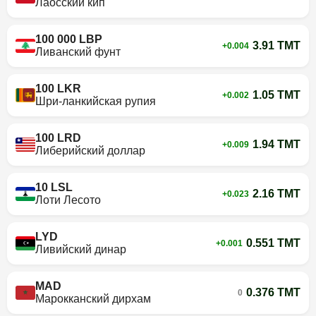
Лаосский кип
100 000 LBP
3.91 TMT
+0.004
Ливанский фунт
100 LKR
1.05 TMT
+0.002
Шри-ланкийская рупия
100 LRD
1.94 TMT
+0.009
Либерийский доллар
10 LSL
2.16 TMT
+0.023
Лоти Лесото
LYD
0.551 TMT
+0.001
Ливийский динар
MAD
0.376 TMT
0
Марокканский дирхам