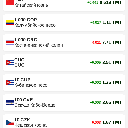
0.519 TMT
+0.001
Китайский юань
1 000 COP
1.11 TMT
+0.017
Колумбийское песо
1 000 CRC
7.71 TMT
-0.011
Коста-риканский колон
CUC
3.51 TMT
+0.005
CUC
10 CUP
1.36 TMT
+0.002
Кубинское песо
100 CVE
3.66 TMT
+0.003
Эскудо Кабо-Верде
10 CZK
1.67 TMT
-0.003
Чешская крона