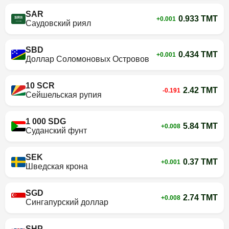
SAR
0.933 TMT
+0.001
Саудовский риял
SBD
0.434 TMT
+0.001
Доллар Соломоновых Островов
10 SCR
2.42 TMT
-0.191
Сейшельская рупия
1 000 SDG
5.84 TMT
+0.008
Суданский фунт
SEK
0.37 TMT
+0.001
Шведская крона
SGD
2.74 TMT
+0.008
Сингапурский доллар
SHP