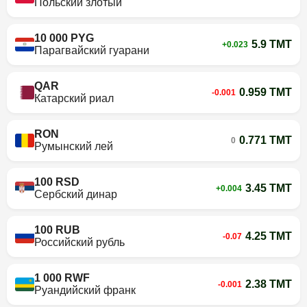
Польский злотый
10 000 PYG
5.9 TMT
+0.023
Парагвайский гуарани
QAR
0.959 TMT
-0.001
Катарский риал
RON
0.771 TMT
0
Румынский лей
100 RSD
3.45 TMT
+0.004
Сербский динар
100 RUB
4.25 TMT
-0.07
Российский рубль
1 000 RWF
2.38 TMT
-0.001
Руандийский франк