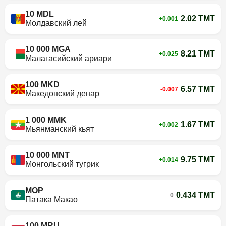
10 MDL
2.02 TMT
+0.001
Молдавский лей
10 000 MGA
8.21 TMT
+0.025
Малагасийский ариари
100 MKD
6.57 TMT
-0.007
Македонский денар
1 000 MMK
1.67 TMT
+0.002
Мьянманский кьят
10 000 MNT
9.75 TMT
+0.014
Монгольский тугрик
MOP
0.434 TMT
0
Патака Макао
100 MRU