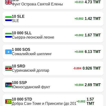
4.73 TMT
+0.013
Фунт Острова Святой Елены
10 SLE
1.42 TMT
+0.002
SLE
10 000 SLL
1.67 TMT
+0.002
Сьерра-леонский леоне
1 000 SOS
6.13 TMT
+0.006
Сомалийский шиллинг
10 SRD
0.926 TMT
-0.004
Суринамский доллар
100 SSP
2.69 TMT
+0.004
Южносуданский фунт
10 000 STD
1.57
+0.002
Добра Сан-Томе и Принсипи (до 2018 г.)
TMT