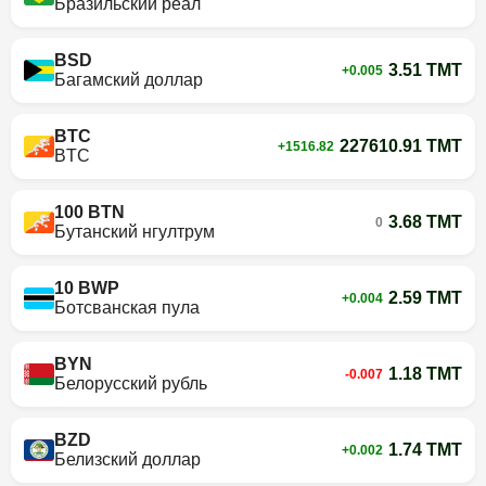
Бразильский реал
BSD
3.51 TMT
+0.005
Багамский доллар
BTC
227610.91 TMT
+1516.82
BTC
100 BTN
3.68 TMT
0
Бутанский нгултрум
10 BWP
2.59 TMT
+0.004
Ботсванская пула
BYN
1.18 TMT
-0.007
Белорусский рубль
BZD
1.74 TMT
+0.002
Белизский доллар