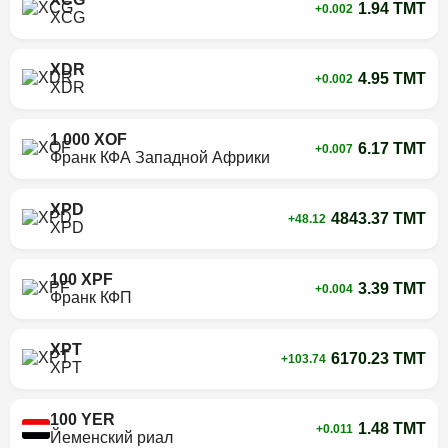
1.94 TMT
+0.002
XCG
XDR
4.95 TMT
+0.002
XDR
1 000 XOF
6.17 TMT
+0.007
Франк КФА Западной Африки
XPD
4843.37 TMT
+48.12
XPD
100 XPF
3.39 TMT
+0.004
Франк КФП
XPT
6170.23 TMT
+103.74
XPT
100 YER
1.48 TMT
+0.011
Йеменский риал