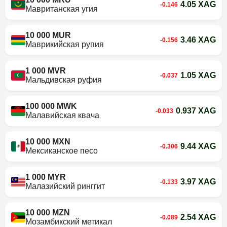
4.05 XAG
-0.146
Мавританская угия
10 000 MUR
3.46 XAG
-0.156
Маврикийская рупия
1 000 MVR
1.05 XAG
-0.037
Мальдивская руфия
100 000 MWK
0.937 XAG
-0.033
Малавийская квача
10 000 MXN
9.44 XAG
-0.306
Мексиканское песо
1 000 MYR
3.97 XAG
-0.133
Малазийский ринггит
10 000 MZN
2.54 XAG
-0.089
Мозамбикский метикал