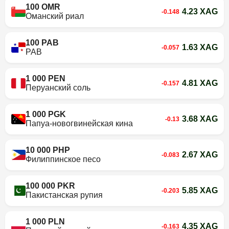
100 OMR
4.23 XAG
-0.148
Оманский риал
100 PAB
1.63 XAG
-0.057
PAB
1 000 PEN
4.81 XAG
-0.157
Перуанский соль
1 000 PGK
3.68 XAG
-0.13
Папуа-новогвинейская кина
10 000 PHP
2.67 XAG
-0.083
Филиппинское песо
100 000 PKR
5.85 XAG
-0.203
Пакистанская рупия
1 000 PLN
4.35 XAG
-0.163