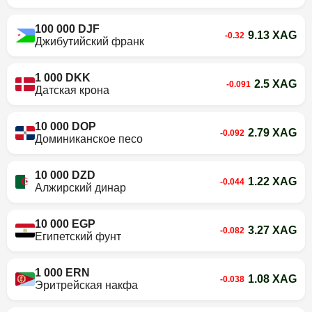
100 000 DJF
9.13 XAG
-0.32
Джибутийский франк
1 000 DKK
2.5 XAG
-0.091
Датская крона
10 000 DOP
2.79 XAG
-0.092
Доминиканское песо
10 000 DZD
1.22 XAG
-0.044
Алжирский динар
10 000 EGP
3.27 XAG
-0.082
Египетский фунт
1 000 ERN
1.08 XAG
-0.038
Эритрейская накфа