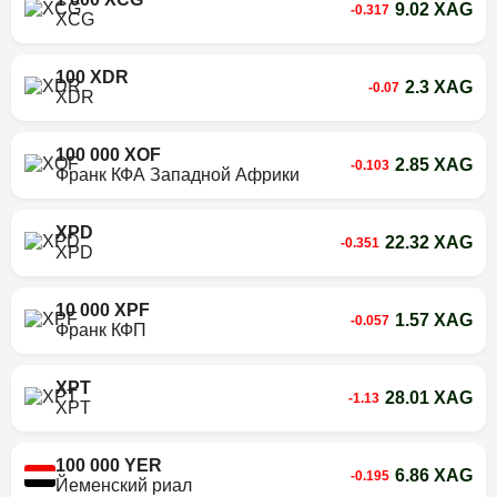
9.02 XAG
-0.317
XCG
100 XDR
2.3 XAG
-0.07
XDR
100 000 XOF
2.85 XAG
-0.103
Франк КФА Западной Африки
XPD
22.32 XAG
-0.351
XPD
10 000 XPF
1.57 XAG
-0.057
Франк КФП
XPT
28.01 XAG
-1.13
XPT
100 000 YER
6.86 XAG
-0.195
Йеменский риал