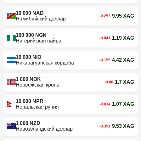
10 000 NAD
9.95 XAG
-0.253
Намибийский доллар
100 000 NGN
1.19 XAG
-0.041
Нигерийская найра
10 000 NIO
4.42 XAG
-0.155
Никарагуанская кордоба
1 000 NOK
1.7 XAG
-0.06
Норвежская крона
10 000 NPR
1.07 XAG
-0.034
Непальская рупия
1 000 NZD
9.53 XAG
-0.351
Новозеландский доллар