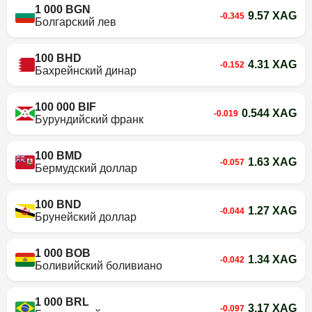
1 000 BGN
9.57 XAG
-0.345
Болгарский лев
100 BHD
4.31 XAG
-0.152
Бахрейнский динар
100 000 BIF
0.544 XAG
-0.019
Бурундийский франк
100 BMD
1.63 XAG
-0.057
Бермудский доллар
100 BND
1.27 XAG
-0.044
Брунейский доллар
1 000 BOB
1.34 XAG
-0.042
Боливийский боливиано
1 000 BRL
3.17 XAG
-0.097