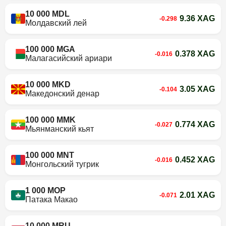
10 000 MDL
9.36 XAG
-0.298
Молдавский лей
100 000 MGA
0.378 XAG
-0.016
Малагасийский ариари
10 000 MKD
3.05 XAG
-0.104
Македонский денар
100 000 MMK
0.774 XAG
-0.027
Мьянманский кьят
100 000 MNT
0.452 XAG
-0.016
Монгольский тугрик
1 000 MOP
2.01 XAG
-0.071
Патака Макао
10 000 MRU