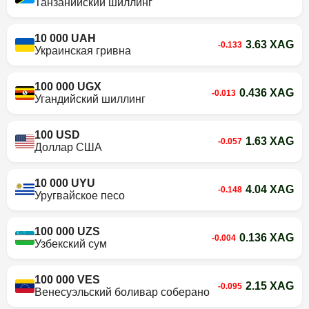
Танзанийский шиллинг
10 000 UAH
3.63 XAG
-0.133
Украинская гривна
100 000 UGX
0.436 XAG
-0.013
Угандийский шиллинг
100 USD
1.63 XAG
-0.057
Доллар США
10 000 UYU
4.04 XAG
-0.148
Уругвайское песо
100 000 UZS
0.136 XAG
-0.004
Узбекский сум
100 000 VES
2.15 XAG
-0.095
Венесуэльский боливар соберано