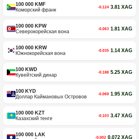
100 000 KMF
3.81 XAG
-0.124
Коморский франк
100 000 KPW
1.81 XAG
-0.063
Северокорейская вона
100 000 KRW
1.14 XAG
-0.035
Южнокорейская вона
100 KWD
5.25 XAG
-0.188
Кувейтский динар
100 KYD
1.95 XAG
-0.069
Доллар Каймановых Островов
100 000 KZT
3.47 XAG
-0.103
Казахский тенге
100 000 LAK
0.072 XAG
-0.002