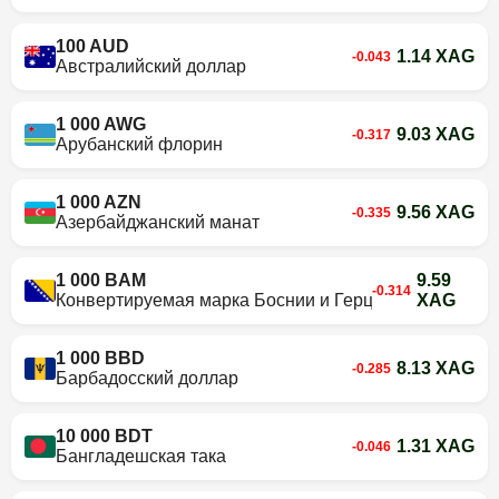
100 AUD
1.14 XAG
-0.043
Австралийский доллар
1 000 AWG
9.03 XAG
-0.317
Арубанский флорин
1 000 AZN
9.56 XAG
-0.335
Азербайджанский манат
1 000 BAM
9.59
-0.314
Конвертируемая марка Боснии и Герцеговины
XAG
1 000 BBD
8.13 XAG
-0.285
Барбадосский доллар
10 000 BDT
1.31 XAG
-0.046
Бангладешская така