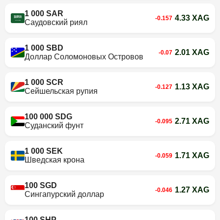
1 000 SAR
4.33 XAG
-0.157
Саудовский риял
1 000 SBD
2.01 XAG
-0.07
Доллар Соломоновых Островов
1 000 SCR
1.13 XAG
-0.127
Сейшельская рупия
100 000 SDG
2.71 XAG
-0.095
Суданский фунт
1 000 SEK
1.71 XAG
-0.059
Шведская крона
100 SGD
1.27 XAG
-0.046
Сингапурский доллар
100 SHP