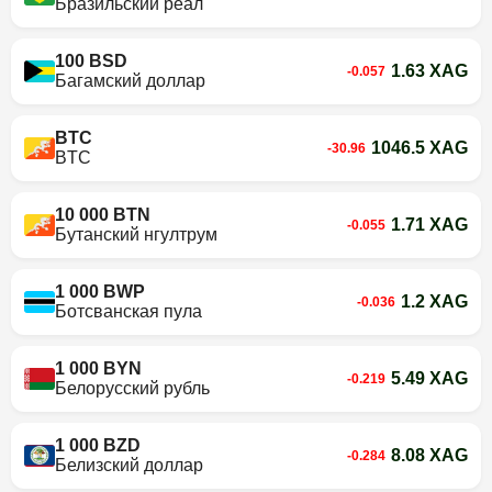
Бразильский реал
100 BSD
1.63 XAG
-0.057
Багамский доллар
BTC
1046.5 XAG
-30.96
BTC
10 000 BTN
1.71 XAG
-0.055
Бутанский нгултрум
1 000 BWP
1.2 XAG
-0.036
Ботсванская пула
1 000 BYN
5.49 XAG
-0.219
Белорусский рубль
1 000 BZD
8.08 XAG
-0.284
Белизский доллар