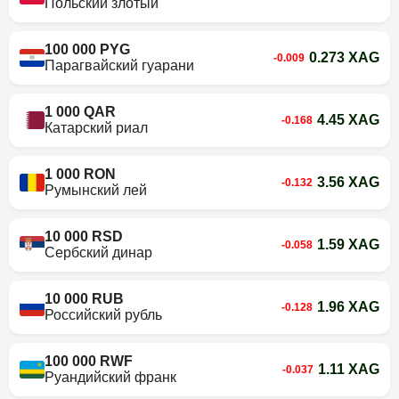
Польский злотый
100 000 PYG
0.273 XAG
-0.009
Парагвайский гуарани
1 000 QAR
4.45 XAG
-0.168
Катарский риал
1 000 RON
3.56 XAG
-0.132
Румынский лей
10 000 RSD
1.59 XAG
-0.058
Сербский динар
10 000 RUB
1.96 XAG
-0.128
Российский рубль
100 000 RWF
1.11 XAG
-0.037
Руандийский франк