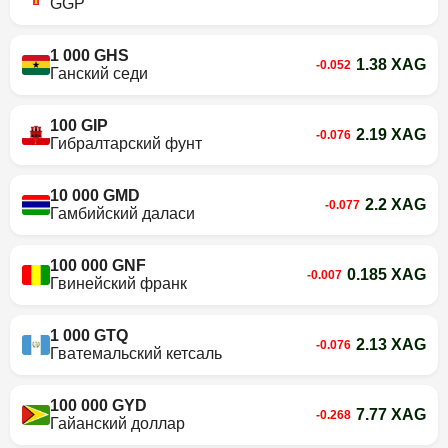
GGP
1 000 GHS
1.38 XAG
-0.052
Ганский седи
100 GIP
2.19 XAG
-0.076
Гибралтарский фунт
10 000 GMD
2.2 XAG
-0.077
Гамбийский даласи
100 000 GNF
0.185 XAG
-0.007
Гвинейский франк
1 000 GTQ
2.13 XAG
-0.076
Гватемальский кетсаль
100 000 GYD
7.77 XAG
-0.268
Гайанский доллар