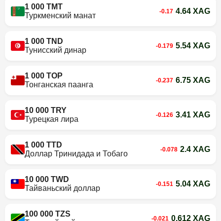
1 000 TMT
4.64 XAG
-0.17
Туркменский манат
1 000 TND
5.54 XAG
-0.179
Тунисский динар
1 000 TOP
6.75 XAG
-0.237
Тонганская паанга
10 000 TRY
3.41 XAG
-0.126
Турецкая лира
1 000 TTD
2.4 XAG
-0.078
Доллар Тринидада и Тобаго
10 000 TWD
5.04 XAG
-0.151
Тайваньский доллар
100 000 TZS
0.612 XAG
-0.021