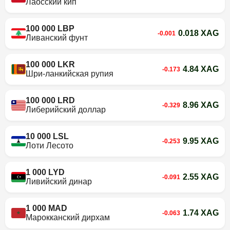
Лаосский кип
100 000 LBP
0.018 XAG
-0.001
Ливанский фунт
100 000 LKR
4.84 XAG
-0.173
Шри-ланкийская рупия
100 000 LRD
8.96 XAG
-0.329
Либерийский доллар
10 000 LSL
9.95 XAG
-0.253
Лоти Лесото
1 000 LYD
2.55 XAG
-0.091
Ливийский динар
1 000 MAD
1.74 XAG
-0.063
Марокканский дирхам