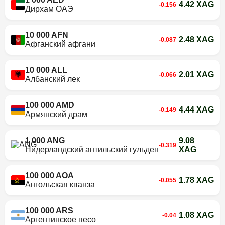
4.42 XAG
-0.156
Дирхам ОАЭ
10 000 AFN
2.48 XAG
-0.087
Афганский афгани
10 000 ALL
2.01 XAG
-0.066
Албанский лек
100 000 AMD
4.44 XAG
-0.149
Армянский драм
1 000 ANG
9.08
-0.319
Нидерландский антильский гульден
XAG
100 000 AOA
1.78 XAG
-0.055
Ангольская кванза
100 000 ARS
1.08 XAG
-0.04
Аргентинское песо