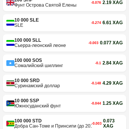
2.19 XAG
-0.076
Фунт Острова Святой Елены
10 000 SLE
6.61 XAG
-0.274
SLE
100 000 SLL
0.077 XAG
-0.003
Сьерра-леонский леоне
100 000 SOS
2.84 XAG
-0.1
Сомалийский шиллинг
10 000 SRD
4.29 XAG
-0.148
Суринамский доллар
10 000 SSP
1.25 XAG
-0.044
Южносуданский фунт
100 000 STD
0.073
-0.003
Добра Сан-Томе и Принсипи (до 2018 г.)
XAG