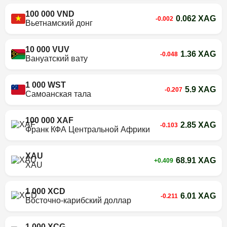
100 000 VND
0.062 XAG
-0.002
Вьетнамский донг
10 000 VUV
1.36 XAG
-0.048
Вануатский вату
1 000 WST
5.9 XAG
-0.207
Самоанская тала
100 000 XAF
2.85 XAG
-0.103
Франк КФА Центральной Африки
XAU
68.91 XAG
+0.409
XAU
1 000 XCD
6.01 XAG
-0.211
Восточно-карибский доллар
1 000 XCG