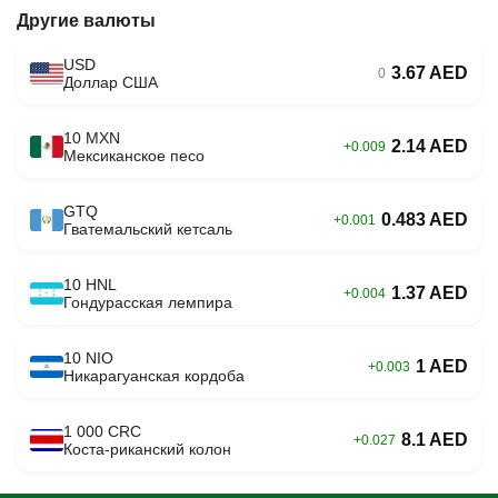
Другие валюты
USD
3.67 AED
0
Доллар США
10 MXN
2.14 AED
+0.009
Мексиканское песо
GTQ
0.483 AED
+0.001
Гватемальский кетсаль
10 HNL
1.37 AED
+0.004
Гондурасская лемпира
10 NIO
1 AED
+0.003
Никарагуанская кордоба
1 000 CRC
8.1 AED
+0.027
Коста-риканский колон