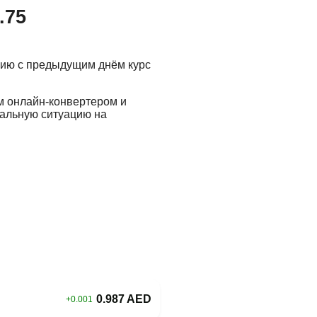
.75
нию с предыдущим днём курс
м онлайн-конвертером и
еальную ситуацию на
0.987 AED
+0.001