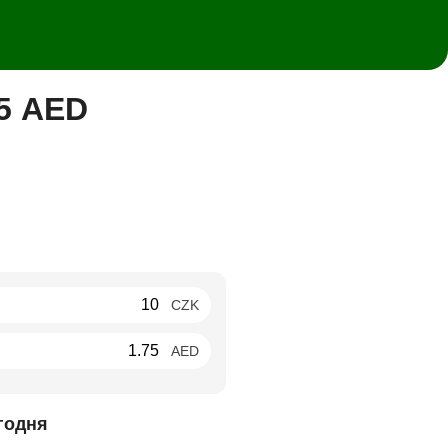
5 AED
CZK
AED
годня