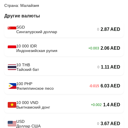
Страна: Малайзия
Другие валюты
SGD
2.87 AED
0
Сингапурский доллар
10 000 IDR
2.06 AED
+0.003
Индонезийская рупия
10 THB
1.11 AED
0
Тайский бат
100 PHP
6.03 AED
-0.015
Филиппинское песо
10 000 VND
1.4 AED
+0.002
Вьетнамский донг
USD
3.67 AED
0
Доллар США