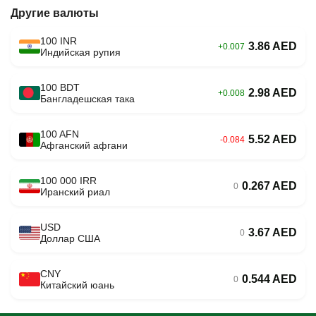
Другие валюты
100 INR
3.86 AED
+0.007
Индийская рупия
100 BDT
2.98 AED
+0.008
Бангладешская така
100 AFN
5.52 AED
-0.084
Афганский афгани
100 000 IRR
0.267 AED
0
Иранский риал
USD
3.67 AED
0
Доллар США
CNY
0.544 AED
0
Китайский юань