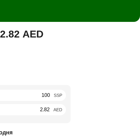
2.82 AED
SSP
AED
одня