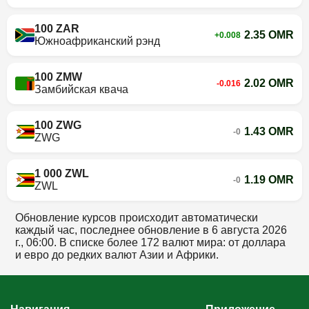
100 ZAR
2.35 OMR
+0.008
Южноафриканский рэнд
100 ZMW
2.02 OMR
-0.016
Замбийская квача
100 ZWG
1.43 OMR
-0
ZWG
1 000 ZWL
1.19 OMR
-0
ZWL
Обновление курсов происходит автоматически
каждый час, последнее обновление в
6 августа 2026
г., 06:00
. В списке более 172 валют мира: от доллара
и евро до редких валют Азии и Африки.