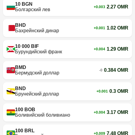
10 BGN
2.27 OMR
+0.003
Болгарский лев
BHD
1.02 OMR
+0.001
Бахрейнский динар
10 000 BIF
1.29 OMR
+0.004
Бурундийский франк
BMD
0.384 OMR
-0
Бермудский доллар
BND
0.3 OMR
+0.001
Брунейский доллар
100 BOB
3.17 OMR
+0.004
Боливийский боливиано
100 BRL
7.48 OMR
+0.009