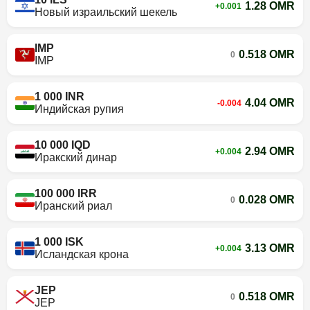
1.28 OMR
+0.001
Новый израильский шекель
IMP
0.518 OMR
0
IMP
1 000 INR
4.04 OMR
-0.004
Индийская рупия
10 000 IQD
2.94 OMR
+0.004
Иракский динар
100 000 IRR
0.028 OMR
0
Иранский риал
1 000 ISK
3.13 OMR
+0.004
Исландская крона
JEP
0.518 OMR
0
JEP