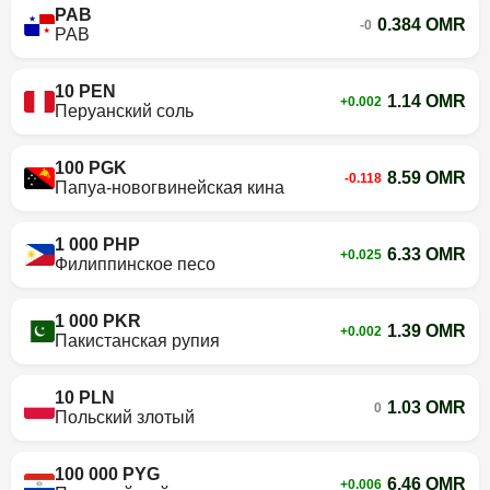
PAB
0.384 OMR
-0
PAB
10 PEN
1.14 OMR
+0.002
Перуанский соль
100 PGK
8.59 OMR
-0.118
Папуа-новогвинейская кина
1 000 PHP
6.33 OMR
+0.025
Филиппинское песо
1 000 PKR
1.39 OMR
+0.002
Пакистанская рупия
10 PLN
1.03 OMR
0
Польский злотый
100 000 PYG
6.46 OMR
+0.006