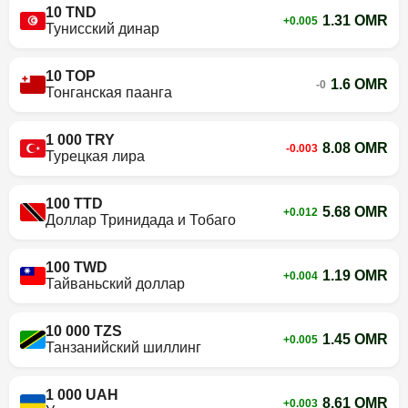
10 TND
1.31 OMR
+0.005
Тунисский динар
10 TOP
1.6 OMR
-0
Тонганская паанга
1 000 TRY
8.08 OMR
-0.003
Турецкая лира
100 TTD
5.68 OMR
+0.012
Доллар Тринидада и Тобаго
100 TWD
1.19 OMR
+0.004
Тайваньский доллар
10 000 TZS
1.45 OMR
+0.005
Танзанийский шиллинг
1 000 UAH
8.61 OMR
+0.003