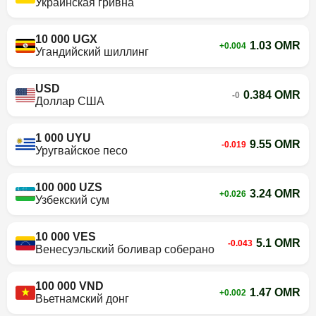
Украинская гривна
10 000 UGX
1.03 OMR
+0.004
Угандийский шиллинг
USD
0.384 OMR
-0
Доллар США
1 000 UYU
9.55 OMR
-0.019
Уругвайское песо
100 000 UZS
3.24 OMR
+0.026
Узбекский сум
10 000 VES
5.1 OMR
-0.043
Венесуэльский боливар соберано
100 000 VND
1.47 OMR
+0.002
Вьетнамский донг