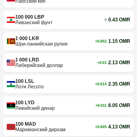
Лаосский кип
100 000 LBP
0.43 OMR
0
Ливанский фунт
1 000 LKR
1.15 OMR
+0.002
Шри-ланкийская рупия
1 000 LRD
2.13 OMR
+0.01
Либерийский доллар
100 LSL
2.35 OMR
+0.014
Лоти Лесото
100 LYD
6.05 OMR
+0.011
Ливийский динар
100 MAD
4.13 OMR
+0.005
Марокканский дирхам