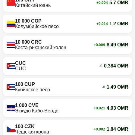
5.7 OMR
+0.004
Китайский юань
10 000 COP
1.2 OMR
+0.014
Колумбийское песо
10 000 CRC
8.49 OMR
+0.009
Коста-риканский колон
CUC
0.384 OMR
-0
CUC
100 CUP
1.49 OMR
-0
Кубинское песо
1 000 CVE
4.03 OMR
+0.021
Эскудо Кабо-Верде
100 CZK
1.84 OMR
+0.002
Чешская крона