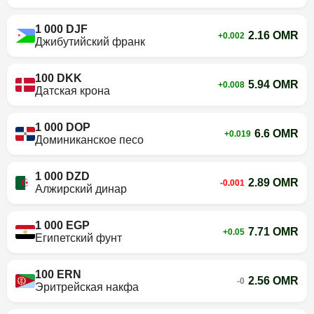
1 000 DJF
2.16 OMR
+0.002
Джибутийский франк
100 DKK
5.94 OMR
+0.008
Датская крона
1 000 DOP
6.6 OMR
+0.019
Доминиканское песо
1 000 DZD
2.89 OMR
-0.001
Алжирский динар
1 000 EGP
7.71 OMR
+0.05
Египетский фунт
100 ERN
2.56 OMR
-0
Эритрейская накфа