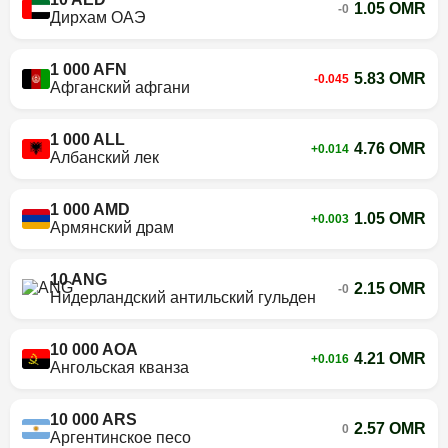
1.05 OMR
-0
Дирхам ОАЭ
1 000 AFN
5.83 OMR
-0.045
Афганский афгани
1 000 ALL
4.76 OMR
+0.014
Албанский лек
1 000 AMD
1.05 OMR
+0.003
Армянский драм
10 ANG
2.15 OMR
-0
Нидерландский антильский гульден
10 000 AOA
4.21 OMR
+0.016
Ангольская кванза
10 000 ARS
2.57 OMR
0
Аргентинское песо