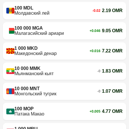
100 MDL
2.19 OMR
-0.02
Молдавский лей
100 000 MGA
9.05 OMR
+0.046
Малагасийский ариари
1 000 MKD
7.22 OMR
+0.016
Македонский денар
10 000 MMK
1.83 OMR
-0
Мьянманский кьят
10 000 MNT
1.07 OMR
-0
Монгольский тугрик
100 MOP
4.77 OMR
+0.005
Патака Макао
1 000 MRU