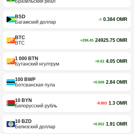
Бразильский реал
BSD
0.384 OMR
-0
Багамский доллар
BTC
24925.75 OMR
+296.45
BTC
1 000 BTN
4.05 OMR
+0.02
Бутанский нгултрум
100 BWP
2.84 OMR
+0.008
Ботсванская пула
10 BYN
1.3 OMR
-0.003
Белорусский рубль
10 BZD
1.91 OMR
+0.002
Белизский доллар