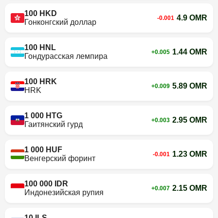
100 HKD
4.9 OMR
-0.001
Гонконгский доллар
100 HNL
1.44 OMR
+0.005
Гондурасская лемпира
100 HRK
5.89 OMR
+0.009
HRK
1 000 HTG
2.95 OMR
+0.003
Гаитянский гурд
1 000 HUF
1.23 OMR
-0.001
Венгерский форинт
100 000 IDR
2.15 OMR
+0.007
Индонезийская рупия
10 ILS