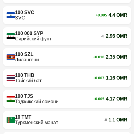
100 SVC
4.4 OMR
+0.005
SVC
100 000 SYP
2.96 OMR
-0
Сирийский фунт
100 SZL
2.35 OMR
+0.016
Лилангени
100 THB
1.16 OMR
+0.007
Тайский бат
100 TJS
4.17 OMR
+0.005
Таджикский сомони
10 TMT
1.1 OMR
-0
Туркменский манат