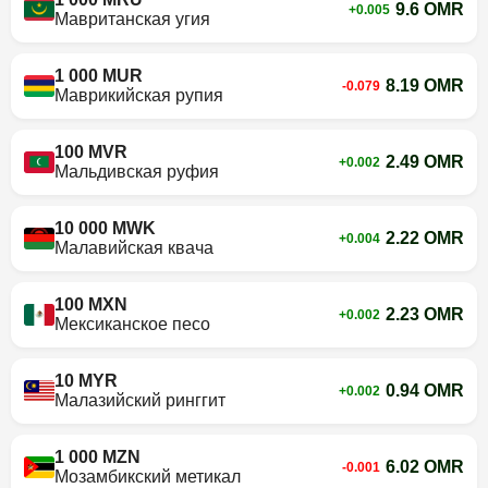
9.6 OMR
+0.005
Мавританская угия
1 000 MUR
8.19 OMR
-0.079
Маврикийская рупия
100 MVR
2.49 OMR
+0.002
Мальдивская руфия
10 000 MWK
2.22 OMR
+0.004
Малавийская квача
100 MXN
2.23 OMR
+0.002
Мексиканское песо
10 MYR
0.94 OMR
+0.002
Малазийский ринггит
1 000 MZN
6.02 OMR
-0.001
Мозамбикский метикал