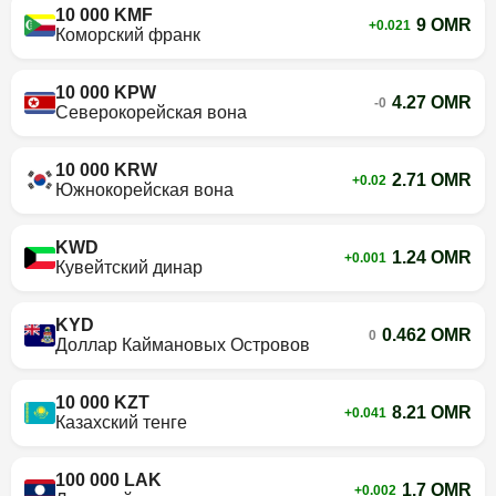
10 000 KMF
9 OMR
+0.021
Коморский франк
10 000 KPW
4.27 OMR
-0
Северокорейская вона
10 000 KRW
2.71 OMR
+0.02
Южнокорейская вона
KWD
1.24 OMR
+0.001
Кувейтский динар
KYD
0.462 OMR
0
Доллар Каймановых Островов
10 000 KZT
8.21 OMR
+0.041
Казахский тенге
100 000 LAK
1.7 OMR
+0.002