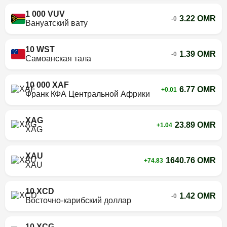
1 000 VUV
3.22 OMR
-0
Вануатский вату
10 WST
1.39 OMR
-0
Самоанская тала
10 000 XAF
6.77 OMR
+0.01
Франк КФА Центральной Африки
XAG
23.89 OMR
+1.04
XAG
XAU
1640.76 OMR
+74.83
XAU
10 XCD
1.42 OMR
-0
Восточно-карибский доллар
10 XCG