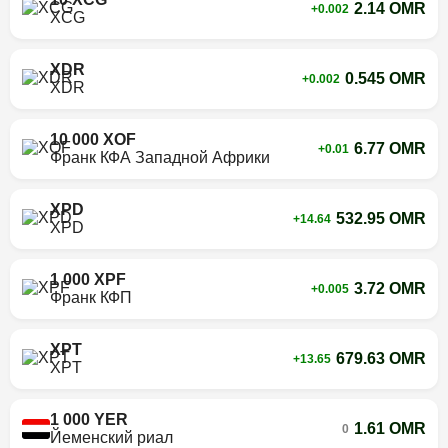
2.14 OMR
+0.002
XCG
XDR
0.545 OMR
+0.002
XDR
10 000 XOF
6.77 OMR
+0.01
Франк КФА Западной Африки
XPD
532.95 OMR
+14.64
XPD
1 000 XPF
3.72 OMR
+0.005
Франк КФП
XPT
679.63 OMR
+13.65
XPT
1 000 YER
1.61 OMR
0
Йеменский риал