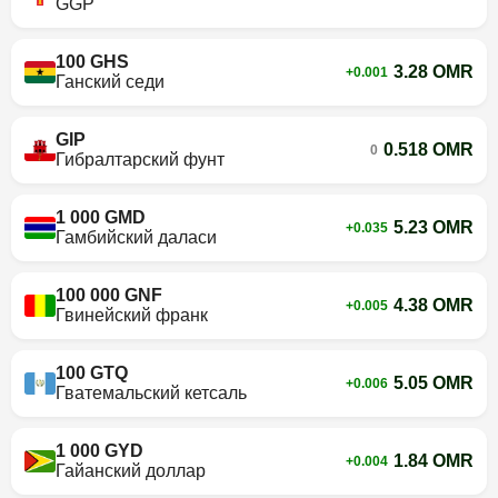
GGP
100 GHS
3.28 OMR
+0.001
Ганский седи
GIP
0.518 OMR
0
Гибралтарский фунт
1 000 GMD
5.23 OMR
+0.035
Гамбийский даласи
100 000 GNF
4.38 OMR
+0.005
Гвинейский франк
100 GTQ
5.05 OMR
+0.006
Гватемальский кетсаль
1 000 GYD
1.84 OMR
+0.004
Гайанский доллар