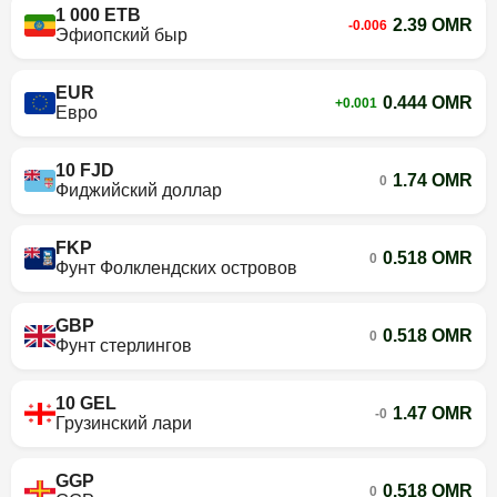
1 000 ETB
2.39 OMR
-0.006
Эфиопский быр
EUR
0.444 OMR
+0.001
Евро
10 FJD
1.74 OMR
0
Фиджийский доллар
FKP
0.518 OMR
0
Фунт Фолклендских островов
GBP
0.518 OMR
0
Фунт стерлингов
10 GEL
1.47 OMR
-0
Грузинский лари
GGP
0.518 OMR
0