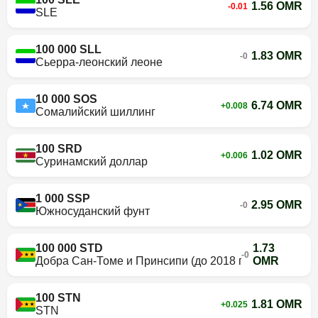
1.56 OMR
-0.01
SLE
100 000 SLL
1.83 OMR
-0
Сьерра-леонский леоне
10 000 SOS
6.74 OMR
+0.008
Сомалийский шиллинг
100 SRD
1.02 OMR
+0.006
Суринамский доллар
1 000 SSP
2.95 OMR
-0
Южносуданский фунт
100 000 STD
1.73
-0
Добра Сан-Томе и Принсипи (до 2018 г.)
OMR
100 STN
1.81 OMR
+0.025
STN