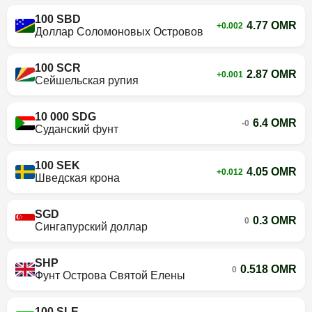
100 SBD
4.77 OMR
+0.002
Доллар Соломоновых Островов
100 SCR
2.87 OMR
+0.001
Сейшельская рупия
10 000 SDG
6.4 OMR
-0
Суданский фунт
100 SEK
4.05 OMR
+0.012
Шведская крона
SGD
0.3 OMR
0
Сингапурский доллар
SHP
0.518 OMR
0
Фунт Острова Святой Елены
100 SLE