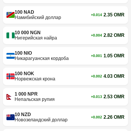
100 NAD
2.35 OMR
+0.014
Намибийский доллар
10 000 NGN
2.82 OMR
+0.004
Нигерийская найра
100 NIO
1.05 OMR
+0.001
Никарагуанская кордоба
100 NOK
4.03 OMR
+0.002
Норвежская крона
1 000 NPR
2.53 OMR
+0.013
Непальская рупия
10 NZD
2.26 OMR
+0.002
Новозеландский доллар