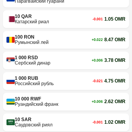
Парагвайский гуарани
10 QAR
1.05 OMR
-0.001
Катарский риал
100 RON
8.47 OMR
+0.022
Румынский лей
1 000 RSD
3.78 OMR
+0.006
Сербский динар
1 000 RUB
4.75 OMR
-0.021
Российский рубль
10 000 RWF
2.62 OMR
+0.006
Руандийский франк
10 SAR
1.02 OMR
-0.001
Саудовский риял