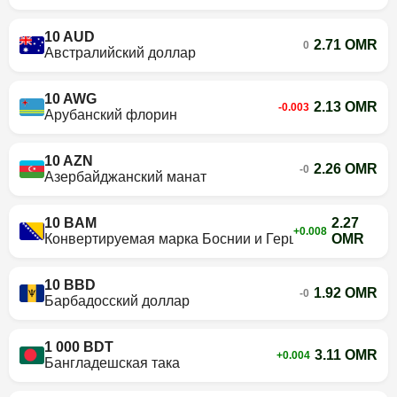
10 AUD
2.71 OMR
0
Австралийский доллар
10 AWG
2.13 OMR
-0.003
Арубанский флорин
10 AZN
2.26 OMR
-0
Азербайджанский манат
10 BAM
2.27
+0.008
Конвертируемая марка Боснии и Герцеговины
OMR
10 BBD
1.92 OMR
-0
Барбадосский доллар
1 000 BDT
3.11 OMR
+0.004
Бангладешская така