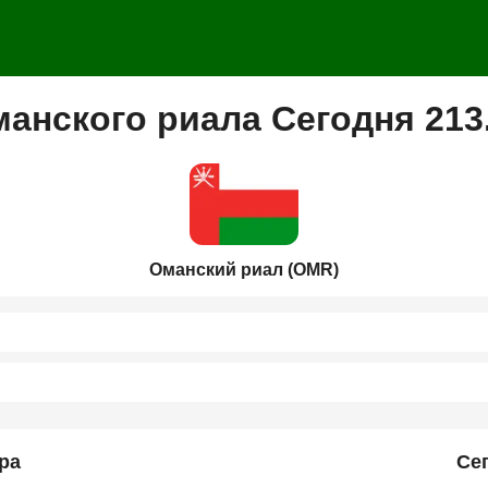
манского риала Сегодня 213
Оманский риал (OMR)
ра
Се