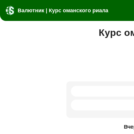
Валютник | Курс оманского риала
Курс о
Вче