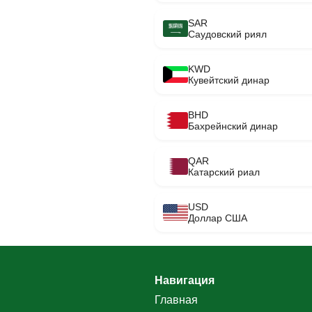
SAR
Саудовский риял
KWD
Кувейтский динар
BHD
Бахрейнский динар
QAR
Катарский риал
USD
Доллар США
Навигация
Главная