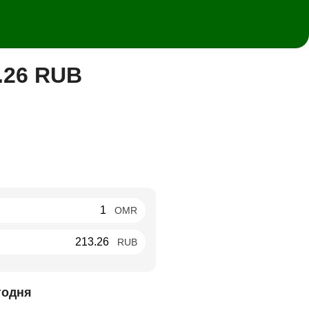
.26 RUB
OMR
RUB
годня