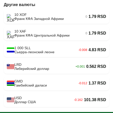
Другие валюты
10 XOF
1.79 RSD
0
Франк КФА Западной Африки
10 XAF
1.79 RSD
0
Франк КФА Центральной Африки
1 000 SLL
4.83 RSD
-0.008
Сьерра-леонский леоне
LRD
0.562 RSD
+0.001
Либерийский доллар
GMD
1.37 RSD
-0.012
Гамбийский даласи
USD
101.38 RSD
-0.162
Доллар США