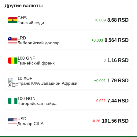
Другие валюты
GHS
8.68 RSD
+0.009
Ганский седи
LRD
0.564 RSD
+0.003
Либерийский доллар
100 GNF
1.16 RSD
0
Гвинейский франк
10 XOF
1.79 RSD
+0.001
Франк КФА Западной Африки
100 NGN
7.44 RSD
-0.031
Нигерийская найра
USD
101.56 RSD
-0.28
Доллар США