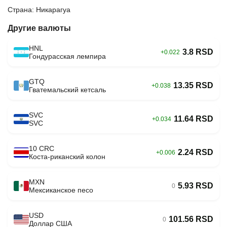
Страна: Никарагуа
Другие валюты
HNL
3.8 RSD
+0.022
Гондурасская лемпира
GTQ
13.35 RSD
+0.038
Гватемальский кетсаль
SVC
11.64 RSD
+0.034
SVC
10 CRC
2.24 RSD
+0.006
Коста-риканский колон
MXN
5.93 RSD
0
Мексиканское песо
USD
101.56 RSD
0
Доллар США