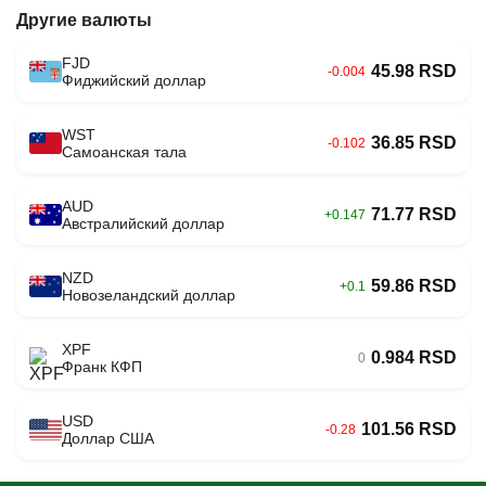
Другие валюты
FJD
45.98 RSD
-0.004
Фиджийский доллар
WST
36.85 RSD
-0.102
Самоанская тала
AUD
71.77 RSD
+0.147
Австралийский доллар
NZD
59.86 RSD
+0.1
Новозеландский доллар
XPF
0.984 RSD
0
Франк КФП
USD
101.56 RSD
-0.28
Доллар США