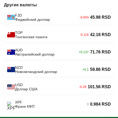
Другие валюты
FJD
45.98 RSD
-0.004
Фиджийский доллар
TOP
42.18 RSD
-0.116
Тонганская паанга
AUD
71.76 RSD
+0.137
Австралийский доллар
NZD
59.86 RSD
+0.1
Новозеландский доллар
USD
101.56 RSD
-0.28
Доллар США
XPF
0.984 RSD
0
Франк КФП