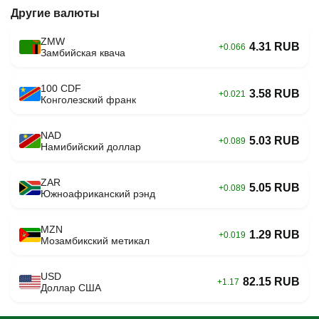
Другие валюты
ZMW
4.31 RUB
+0.066
Замбийская квача
100 CDF
3.58 RUB
+0.021
Конголезский франк
NAD
5.03 RUB
+0.089
Намибийский доллар
ZAR
5.05 RUB
+0.089
Южноафриканский рэнд
MZN
1.29 RUB
+0.019
Мозамбикский метикал
USD
82.15 RUB
+1.17
Доллар США