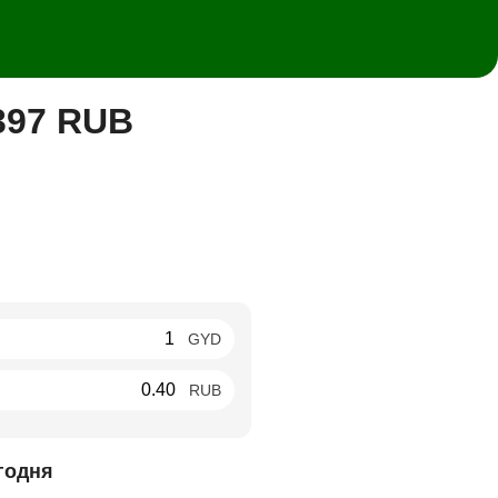
397 RUB
GYD
RUB
годня