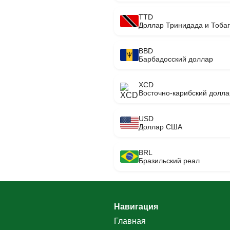
TTD
Доллар Тринидада и Тоба
BBD
Барбадосский доллар
XCD
Восточно-карибский долла
USD
Доллар США
BRL
Бразильский реал
Навигация
Главная