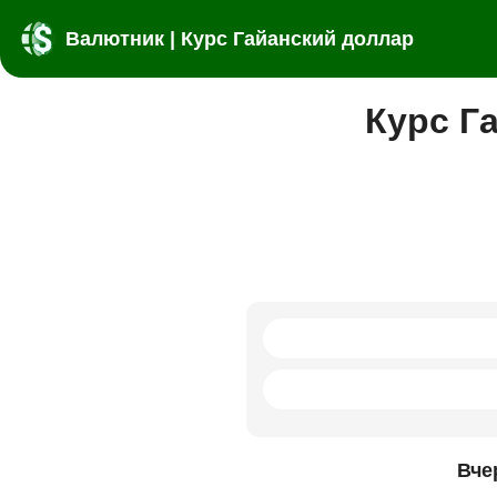
Валютник | Курс Гайанский доллар
Курс Г
Вче