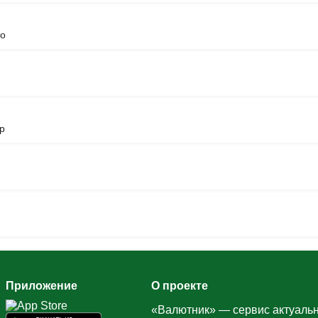
го
р
Приложение
О проекте
«Валютник» — сервис актуальн