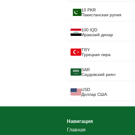
10 PKR
Пакистанская рупия
100 IQD
Иракский динар
TRY
Турецкая лира
SAR
Саудовский риял
USD
Доллар США
Навигация
Главная