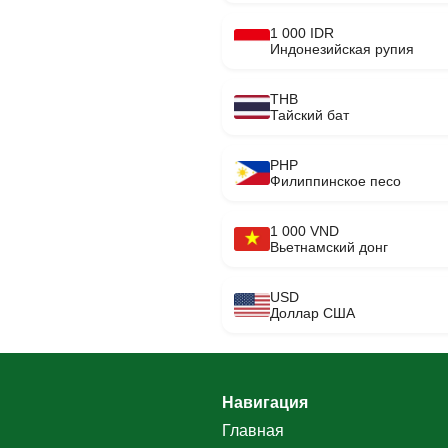
1 000 IDR
Индонезийская рупия
THB
Тайский бат
PHP
Филиппинское песо
1 000 VND
Вьетнамский донг
USD
Доллар США
Навигация
Главная