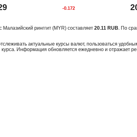
29
2
-0.172
урс Малазийский ринггит (MYR) составляет
20.11 RUB
. По ср
отслеживать актуальные курсы валют, пользоваться удобны
 курса. Информация обновляется ежедневно и отражает р