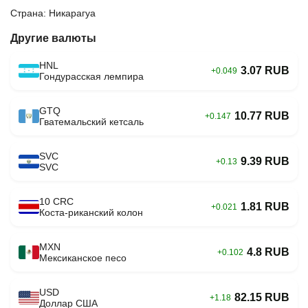
Страна: Никарагуа
Другие валюты
HNL
3.07 RUB
+0.049
Гондурасская лемпира
GTQ
10.77 RUB
+0.147
Гватемальский кетсаль
SVC
9.39 RUB
+0.13
SVC
10 CRC
1.81 RUB
+0.021
Коста-риканский колон
MXN
4.8 RUB
+0.102
Мексиканское песо
USD
82.15 RUB
+1.18
Доллар США