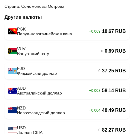
Страна: Соломоновы Острова
Другие валюты
PGK
18.67 RUB
+0.069
Папуа-новогвинейская кина
VUV
0.69 RUB
0
Вануатский вату
FJD
37.25 RUB
0
Фиджийский доллар
AUD
58.14 RUB
+0.008
Австралийский доллар
NZD
48.49 RUB
+0.004
Новозеландский доллар
USD
82.27 RUB
0
Доллар США