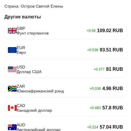
Страна: Остров Святой Елены
Другие валюты
GBP
109.02 RUB
+0.58
Фунт стерлингов
EUR
93.51 RUB
+0.536
Евро
USD
81 RUB
+0.377
Доллар США
ZAR
4.96 RUB
+0.038
Южноафриканский рэнд
CAD
57.8 RUB
+0.483
Канадский доллар
AUD
57.04 RUB
+0.224
Австралийский доллар