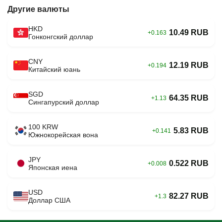
Другие валюты
HKD
10.49 RUB
+0.163
Гонконгский доллар
CNY
12.19 RUB
+0.194
Китайский юань
SGD
64.35 RUB
+1.13
Сингапурский доллар
100 KRW
5.83 RUB
+0.141
Южнокорейская вона
JPY
0.522 RUB
+0.008
Японская иена
USD
82.27 RUB
+1.3
Доллар США