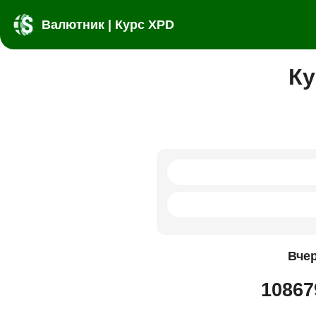
Валютник | Курс XPD
Ку
Вче
10867