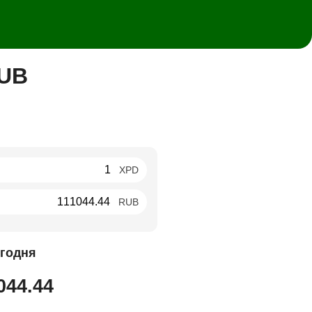
RUB
XPD
RUB
годня
044.44