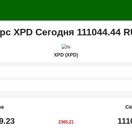
рс XPD Сегодня 111044.44 
XPD (XPD)
ра
Се
9.23
111
2365.21