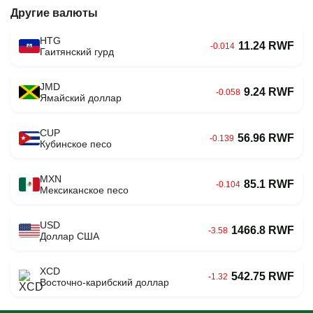
Другие валюты
HTG
11.24 RWF
-0.014
Гаитянский гурд
JMD
9.24 RWF
-0.058
Ямайский доллар
CUP
56.96 RWF
-0.139
Кубинское песо
MXN
85.1 RWF
-0.104
Мексиканское песо
USD
1466.8 RWF
-3.58
Доллар США
XCD
542.75 RWF
-1.32
Восточно-карибский доллар